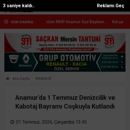
2 saniye kaldı..
Reklamı Geç
Muhtarlarından MHP Anamur İlçe Başkanı...
Kürşat Dizdar, Yeni Pa
SON DAKİKA:
Ana Sayfa
ANAMUR
Anamur’da 1 Temmuz Denizcilik ve
Kabotaj Bayramı Coşkuyla Kutlandı
01 Temmuz, 2026, Çarşamba 13:45