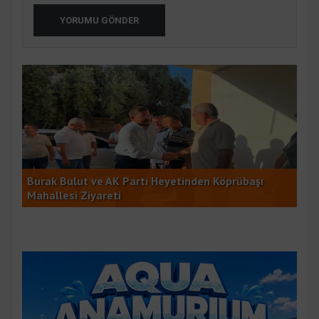
YORUMU GÖNDER
la
Burak Bulut ve AK Parti Heyetinden Köprübaşı
An
Mahallesi Ziyareti
Meh