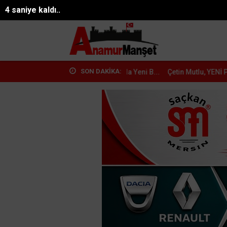
08.08.2026 07:38:53
Mersin
2 saniye kaldı..
SON DAKİKA:
YENİ Parti ile Anamur'da Yeni B...
Çetin Mutlu, YENİ Parti Anamur Kuru