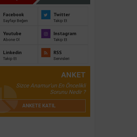
Facebook
Twitter
Sayfayı Beğen
Takip Et
Youtube
Instagram
Abone Ol
Takip Et
Linkedin
RSS
Takip Et
Servisleri
ANKET
Sizce Anamur'un En Öncelikli
Sorunu Nedir ?
ANKETE KATIL