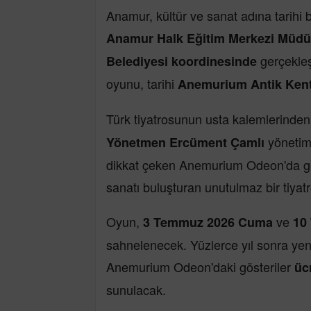
Anamur, kültür ve sanat adına tarihi b
Anamur Halk Eğitim Merkezi Müd
gerçekleş
Belediyesi koordinesinde
oyunu, tarihi
Anemurium Antik Ken
Türk tiyatrosunun usta kalemlerinde
yönetimi
Yönetmen Ercüment Çamlı
dikkat çeken Anemurium Odeon'da gerçe
sanatı buluşturan unutulmaz bir tiya
Oyun,
ve
3 Temmuz 2026 Cuma
10
sahnelenecek. Yüzlerce yıl sonra yen
Anemurium Odeon'daki gösteriler
üc
sunulacak.