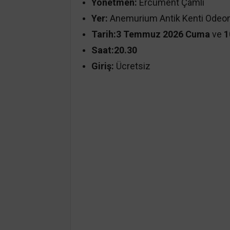
Yönetmen:
Ercüment Çamlı
Yer:
Anemurium Antik Kenti Odeo
Tarih:
3 Temmuz 2026 Cuma
ve
1
Saat:
20.30
Giriş:
Ücretsiz