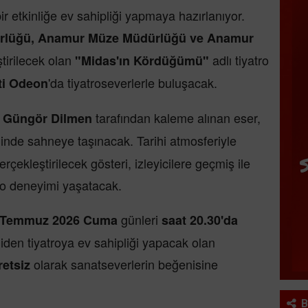
ir etkinliğe ev sahipliği yapmaya hazırlanıyor.
ürlüğü, Anamur Müze Müdürlüğü ve Anamur
tirilecek olan
adlı tiyatro
"Midas'ın Kördüğümü"
'da tiyatroseverlerle buluşacak.
ti Odeon
n
tarafından kaleme alınan eser,
Güngör Dilmen
nde sahneye taşınacak. Tarihi atmosferiyle
kleştirilecek gösteri, izleyicilere geçmiş ile
tro deneyimi yaşatacak.
günleri
 Temmuz 2026 Cuma
saat 20.30'da
iden tiyatroya ev sahipliği yapacak olan
olarak sanatseverlerin beğenisine
retsiz
B