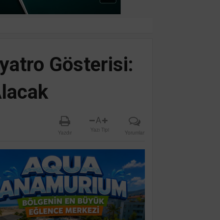
yatro Gösterisi:
Alacak
A
Yazı Tipi
Yazdır
Yorumlar