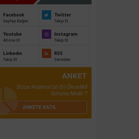
Facebook
Twitter
Sayfayı Beğen
Takip Et
Youtube
Instagram
Abone Ol
Takip Et
Linkedin
RSS
Takip Et
Servisleri
ANKET
Sizce Anamur'un En Öncelikli
Sorunu Nedir ?
ANKETE KATIL