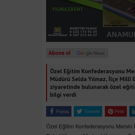
Abone ol
Özel Eğitim Konfederasyonu Mer
Müdürü Selda Yılmaz, İlçe Millî
ziyaretinde bulunarak özel eğiti
bilgi verdi
Paylaş
Tweetle
Pinle
Özel Eğitim Konfederasyonu Mersin İ