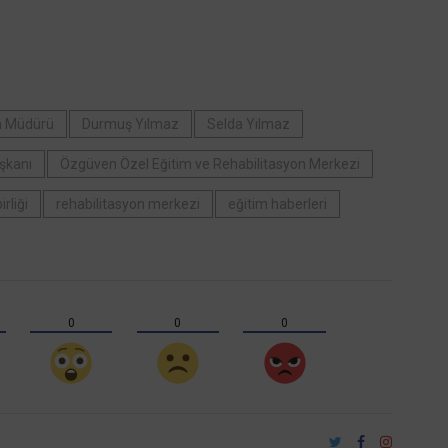
im Müdürü
Durmuş Yılmaz
Selda Yılmaz
aşkanı
Özgüven Özel Eğitim ve Rehabilitasyon Merkezi
irliği
rehabilitasyon merkezi
eğitim haberleri
0
0
0