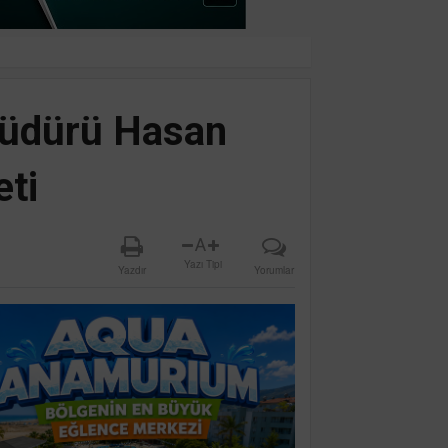
 Müdürü Hasan
eti
A
Yazı Tipi
Yazdır
Yorumlar