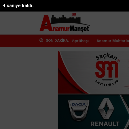
06.08.2026 09:50:45
Mersin
2 saniye kaldı..
SON DAKİKA:
e AK Parti Heyetinden Köprübaşı...
Anamur Muhtarlarından MHP Anam