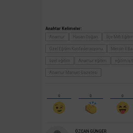
Anahtar Kelimeler:
Anamur
Hasan Doğan
İlçe Milli Eğit
Özel Eğitim Konfederasyonu
Mersin İl B
özel eğitim
Anamur eğitim
eğitim iş b
Anamur Manşet Gazetesi
0
0
0
ÖZCAN GÜNGER