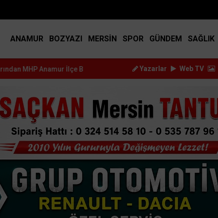
BIST
14.917
DOLAR
45.2517
EURO
53.3714
ANAMUR
BOZYAZI
MERSİN
SPOR
GÜNDEM
SAĞLIK
Yazarlar
Web TV
ur İlçe Başkanı...
Kürşat Dizdar, Yeni Parti Anamur Kurucular Ku..