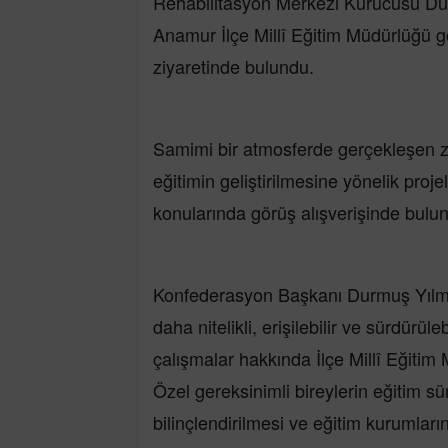
Rehabilitasyon Merkezi Kurucusu Du
Anamur İlçe Millî Eğitim Müdürlüğü 
ziyaretinde bulundu.
Samimi bir atmosferde gerçekleşen zi
eğitimin geliştirilmesine yönelik proje
konularında görüş alışverişinde bulu
Konfederasyon Başkanı Durmuş Yılma
daha nitelikli, erişilebilir ve sürdürü
çalışmalar hakkında İlçe Millî Eğitim
Özel gereksinimli bireylerin eğitim sür
bilinçlendirilmesi ve eğitim kurumları