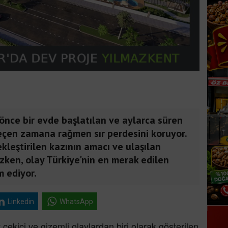
r önce bir evde başlatılan ve aylarca süren
geçen zamana rağmen sır perdesini koruyor.
kleştirilen kazının amacı ve ulaşılan
zken, olay Türkiye'nin en merak edilen
 ediyor.
Linkedin
WhatsApp
 çekici ve gizemli olaylardan biri olarak gösterilen