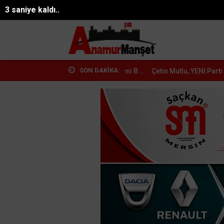
08.08.2026 06:43:57
Mersin
2 saniye kaldı..
SON DAKİKA:
 Parti ile Anamur'da Yeni B...
Çetin Mutlu, YENİ Parti Anamur Kurucu 