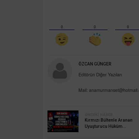
0
0
0
ÖZCAN GÜNGER
Editörün Diğer Yazıları
Mail:
anamurmanset@hotmail
ÖNCEKI HABER
Kırmızı Bültenle Aranan
Uyuşturucu Hüküm...