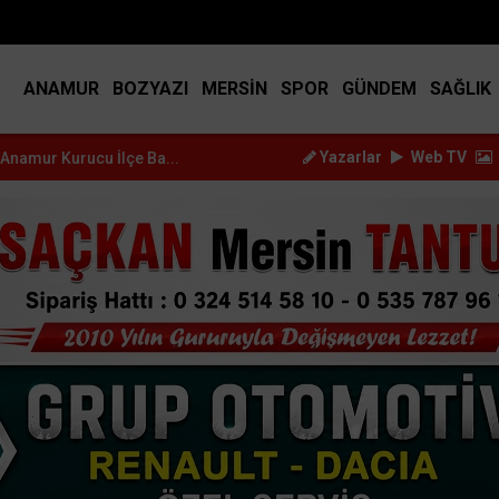
BIST
14.917
DOLAR
45.2517
EURO
53.3714
ANAMUR
BOZYAZI
MERSİN
SPOR
GÜNDEM
SAĞLIK
Yazarlar
Web TV
İlçe Ba...
Durmuş Deniz Sağlık Mahallesi'nde Vatandaşlar...
Burak