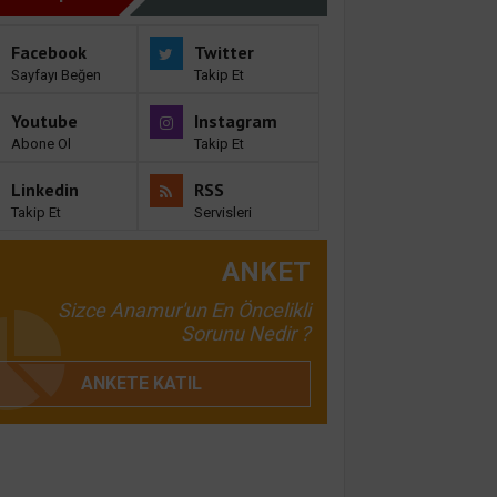
Facebook
Twitter
Sayfayı Beğen
Takip Et
Youtube
Instagram
Abone Ol
Takip Et
Linkedin
RSS
Takip Et
Servisleri
ANKET
Sizce Anamur'un En Öncelikli
Sorunu Nedir ?
ANKETE KATIL