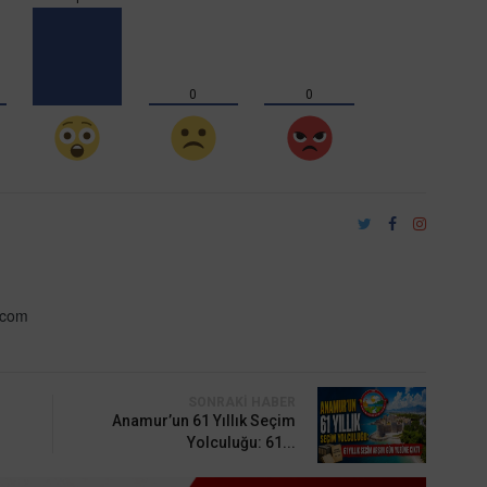
0
0
.com
SONRAKI HABER
Anamur’un 61 Yıllık Seçim
Yolculuğu: 61...