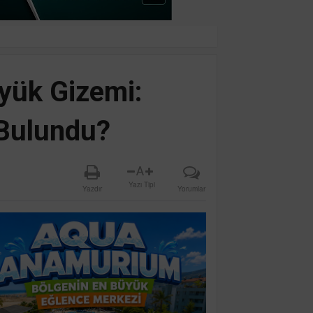
yük Gizemi:
 Bulundu?
A
Yazı Tipi
Yazdır
Yorumlar