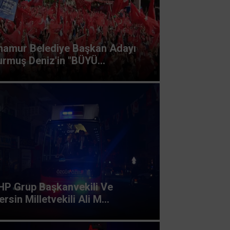
namur Belediye Başkan Adayı
rmuş Deniz'in "BÜYÜ...
HP Grup Başkanvekili Ve
rsin Milletvekili Ali M...