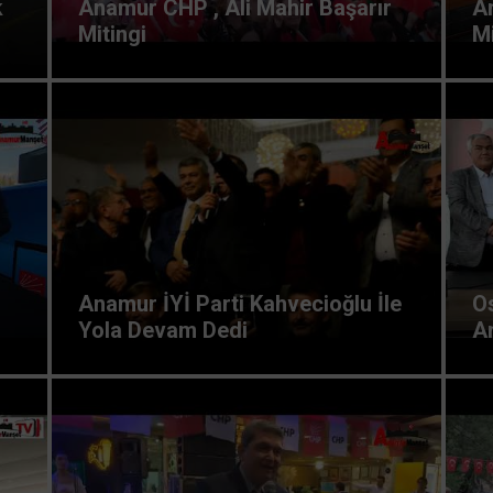
k
Anamur CHP , Ali Mahir Başarır
A
Mitingi
M
Anamur İYİ Parti Kahvecioğlu İle
Os
Yola Devam Dedi
An