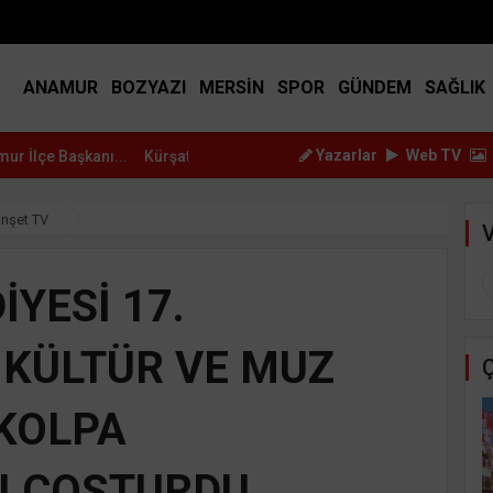
BIST
14.917
DOLAR
45.2517
EURO
53.3714
ANAMUR
BOZYAZI
MERSİN
SPOR
GÜNDEM
SAĞLIK
Yazarlar
Web TV
Kürşat Dizdar, Yeni Parti Anamur Kurucular Ku...
Mehmet Yalçın Ye
nşet TV
V
YESİ 17.
 KÜLTÜR VE MUZ
Ç
 KOLPA
I COŞTURDU