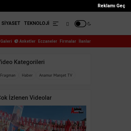
BTC/USD
ALTIN
6842.5
Reklamı Geç
81034.029
SİYASET
TEKNOLOJİ
Galeri
Anketler
Eczaneler
Firmalar
İlanlar
ni Parti Anamur İlçe Başkanlı...
Durmuş Deniz Sağlık Mahall
ideo Kategorileri
Fragman
Haber
Anamur Manşet TV
ok İzlenen Videolar