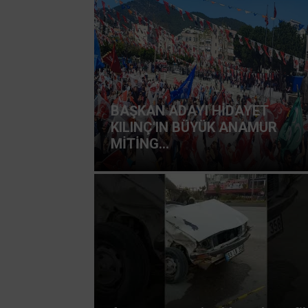
BAŞKAN ADAYI HİDAYET
KILINÇ'IN BÜYÜK ANAMUR
MİTİNG...