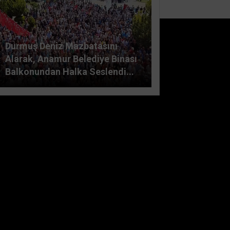
Durmuş Deniz Mazbatasını
Alarak, Anamur Belediye Binası
Balkonundan Halka Seslendi...