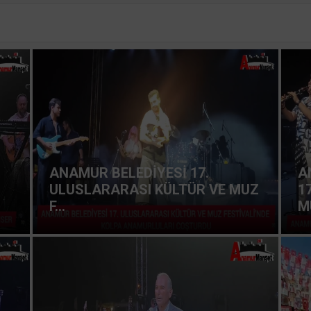
ANAMUR BELEDİYESİ 17.
A
ULUSLARARASI KÜLTÜR VE MUZ
1
F...
MU