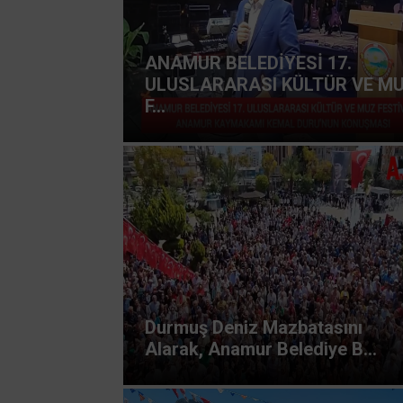
ANAMUR BELEDİYESİ 17.
ULUSLARARASI KÜLTÜR VE M
F...
Durmuş Deniz Mazbatasını
Alarak, Anamur Belediye B...