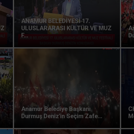
ANAMUR BELEDİYESİ 17.
UZ
ULUSLARARASI KÜLTÜR VE MUZ
A
F...
Du
Anamur Belediye Başkanı
C
Durmuş Deniz'in Seçim Zafe...
Me