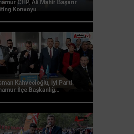
namur CHP, Ali Mahir Başarır
iting Konvoyu
man Kahvecioğlu, İyi Parti
amur İlçe Başkanlığ...