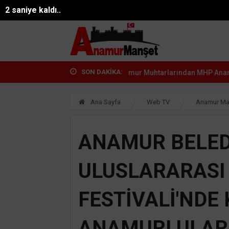
05.08.2026 23:20:06
Mersin
0 saniye kaldı..
SON DAKİKA:
en Köprübaşı...
Anamur Muhtarlarından MHP Anamur İlçe Başkanı...
Ana Sayfa
Web TV
Anamur Ma
ANAMUR BELEDİ
ULUSLARARASI
FESTİVALİ'NDE
ANAMURLULAR