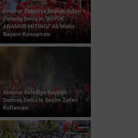
Anamur Belediye Başkan Adayı
Durmuş Deniz'in "BÜYÜK
ANAMUR MİTİNGİ" Ali Mahir
Başarır Konuşması
Anamur Belediye Başkanı
Durmuş Deniz'in Seçim Zaferi
Kutlaması