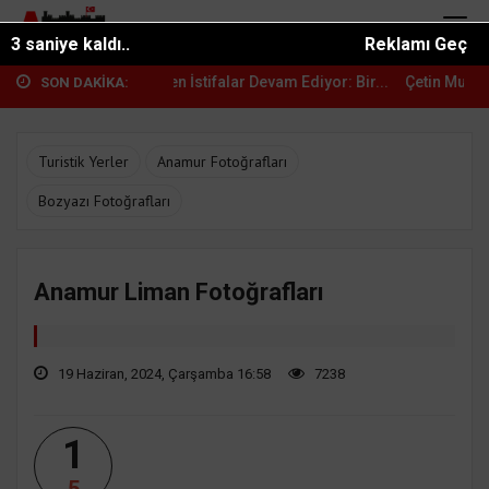
1 saniye kaldı..
Reklamı Geç
 İstifalar Devam Ediyor: Bir...
Çetin Mutlu: "YENİ Parti ile Anamur'd
SON DAKİKA:
Turistik Yerler
Anamur Fotoğrafları
Bozyazı Fotoğrafları
Anamur Liman Fotoğrafları
19 Haziran, 2024, Çarşamba 16:58
7238
1