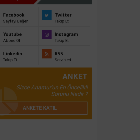
Facebook
Twitter
Sayfayı Beğen
Takip Et
Youtube
Instagram
Abone Ol
Takip Et
Linkedin
RSS
Takip Et
Servisleri
ANKET
Sizce Anamur'un En Öncelikli
Sorunu Nedir ?
ANKETE KATIL