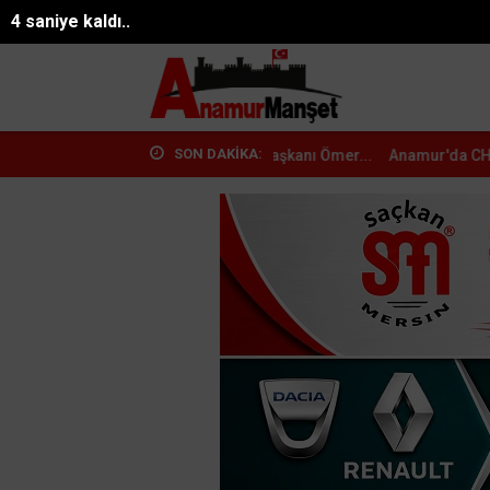
26°
2 saniye kaldı..
09.08.2026 07:52:30
Mersin
SON DAKİKA:
 Aydıncık Kurucu İlçe Başkanı Ömer...
Anamur'da CHP'den İstifalar De