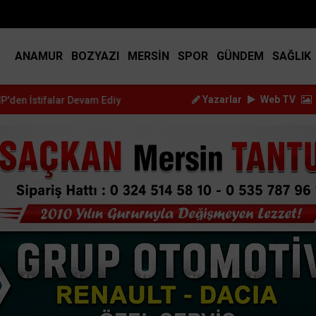
BIST
14.917
DOLAR
45.2517
EURO
53.3714
ANAMUR
BOZYAZI
MERSİN
SPOR
GÜNDEM
SAĞLIK
Yazarlar
Web TV
vam Ediyor: Bir...
Çetin Mutlu: "YENİ Parti ile Anamur'da Yeni B...