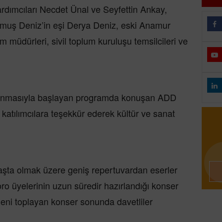
rdımcıları Necdet Ünal ve Seyfettin Ankay,
rmuş Deniz’in eşi Derya Deniz, eski Anamur
müdürleri, sivil toplum kuruluşu temsilcileri ve
 okunmasıyla başlayan programda konuşan ADD
tılımcılara teşekkür ederek kültür ve sanat
aşta olmak üzere geniş repertuvardan eserler
koro üyelerinin uzun süredir hazırlandığı konser
ğeni toplayan konser sonunda davetliler