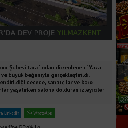
mur Şubesi tarafından düzenlenen “Yaza
ve büyük beğeniyle gerçekleştirildi.
endirildiği gecede, sanatçılar ve koro
lar yaşatırken salonu dolduran izleyiciler
Linkedin
WhatsApp
eri”ne Büyük İlgi.