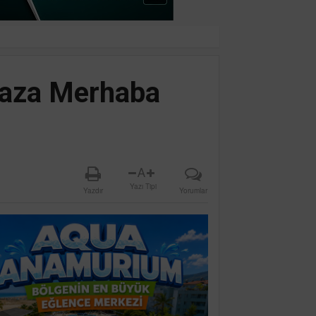
Yaza Merhaba
A
Yazı Tipi
Yazdır
Yorumlar