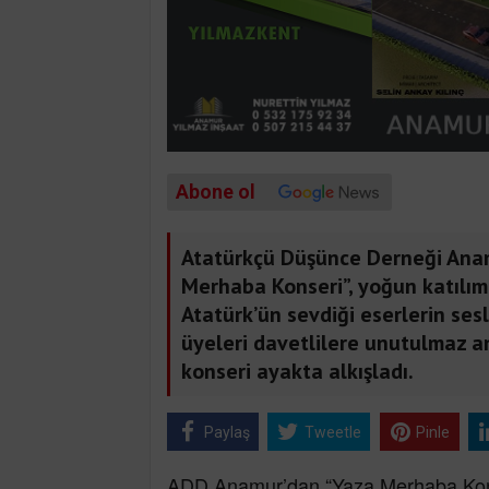
Abone ol
Atatürkçü Düşünce Derneği Ana
Merhaba Konseri”, yoğun katılım 
Atatürk’ün sevdiği eserlerin sesl
üyeleri davetlilere unutulmaz an
konseri ayakta alkışladı.
Paylaş
Tweetle
Pinle
ADD Anamur’dan “Yaza Merhaba Kons