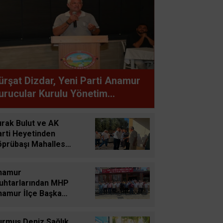
ürşat Dizdar, Yeni Parti Anamur
urucular Kurulu Yönetim
aşkanlığına Adaylığını Açıkladı
urak Bulut ve AK
arti Heyetinden
öprübaşı Mahallesi
yareti
namur
uhtarlarından MHP
namur İlçe Başkanı
ehmet Yayla'ya
yırlı Olsun Ziyareti
urmuş Deniz Sağlık