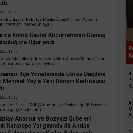
tti
2026 11:03
n Büyükşehir Belediye Meclis Üyesi Ali İlhan Ayhan'ın
ri, merhum İncebey'in oğlu E...
'da Kıbrıs Gazisi Abdurrahman Gümüş
lculuğuna Uğurlandı
K
2026 19:17
K
 Lale Mahallesi'nde yaşayan Kıbrıs Gazisi Abdurrahman
B
zenlenen cenaze töreniyle so...
amur İlçe Yönetiminde Görev Dağılımı
B
P
ı: Mehmet Yayla Yeni Dönem Kadrosunu
K
dı
Zi
2026 15:33
A
i Hareket Partisi (MHP) Anamur İlçe Başkanlığı, 28 Temmuz
M
inde gerçekleştirilen Y...
A
ızılay Anamur ve Bozyazı Şubeleri
M
ık Karatepe Yangınında İlk Andan
Ha
a Çalışmalarına Kadar Sahadaydı
D