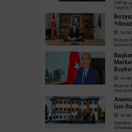
CHP'de uz
Yalçın'ın,
Bozyaz
Yılmaz
04-08-
Bozyazı 
Kıdemli Ü
Başkan
Market
Boykot
04-08-
Anamur-Bo
muz üretic
Anamur
İçin İh
03-08-
Depreme d
Ortaokulu'