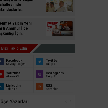
ahallesi'nde
atandaşlarla
luştu, Talepleri
nledi
ehmet Yalçın Yeni
rti Anamur İlçe
şkanlığı İçin
ündemde!
aşlıyoruz"
Bizi Takip Edin
ylaşımı Dikkat
ekti
Facebook
Twitter
Sayfayı Beğen
Takip Et
Youtube
Instagram
Abone Ol
Takip Et
Linkedin
RSS
Takip Et
Servisleri
öşe Yazarları