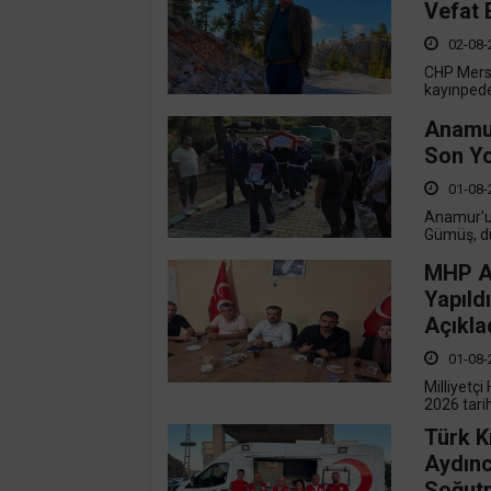
Vefat E
02-08-
CHP Mersi
kayınpede
Anamur
Son Yo
01-08-
Anamur'un
Gümüş, dü
MHP An
Yapıld
Açıkla
01-08-
Milliyetç
2026 tarih
Türk K
Aydınc
Soğutm