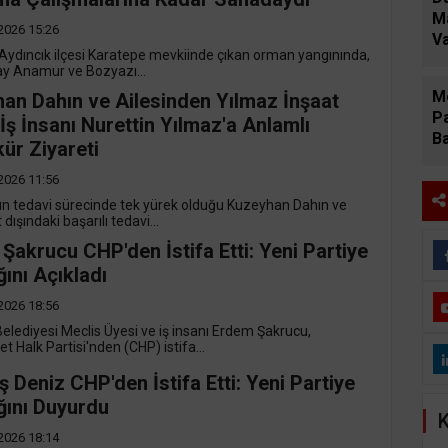
M
2026 15:26
V
 Aydıncık ilçesi Karatepe mevkiinde çıkan orman yangınında,
Bu
lay Anamur ve Bozyazı...
Di
M
an Dahın ve Ailesinden Yılmaz İnşaat
Pa
 İş İnsanı Nurettin Yılmaz'a Anlamlı
Ba
ür Ziyareti
G
"B
2026 11:56
Pa
 tedavi sürecinde tek yürek olduğu Kuzeyhan Dahın ve
Ç
t dışındaki başarılı tedavi...
Şakrucu CHP'den İstifa Etti: Yeni Partiye
ğını Açıkladı
2026 18:56
lediyesi Meclis Üyesi ve iş insanı Erdem Şakrucu,
 Halk Partisi'nden (CHP) istifa...
 Deniz CHP'den İstifa Etti: Yeni Partiye
ığını Duyurdu
K
2026 18:14