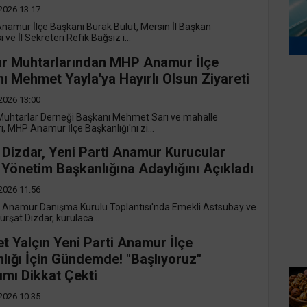
2026 13:17
Anamur İlçe Başkanı Burak Bulut, Mersin İl Başkan
 ve İl Sekreteri Refik Bağsız i...
r Muhtarlarından MHP Anamur İlçe
ı Mehmet Yayla'ya Hayırlı Olsun Ziyareti
2026 13:00
uhtarlar Derneği Başkanı Mehmet Sarı ve mahalle
, MHP Anamur İlçe Başkanlığı'nı zi...
 Dizdar, Yeni Parti Anamur Kurucular
 Yönetim Başkanlığına Adaylığını Açıkladı
2026 11:56
i Anamur Danışma Kurulu Toplantısı'nda Emekli Astsubay ve
Kürşat Dizdar, kurulaca...
 Yalçın Yeni Parti Anamur İlçe
lığı İçin Gündemde! "Başlıyoruz"
ımı Dikkat Çekti
2026 10:35