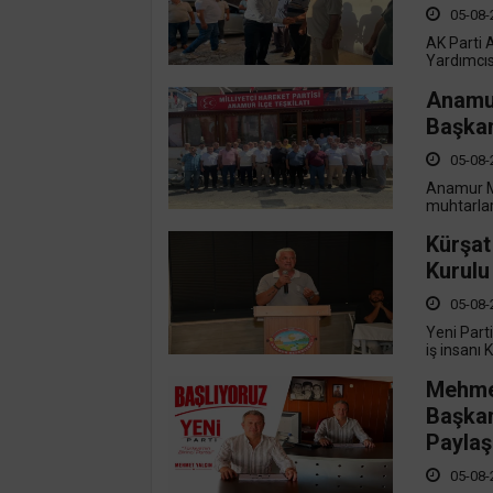
05-08-
AK Parti 
Yardımcısı
Anamu
Başkan
05-08-
Anamur M
muhtarları
Kürşat
Kurulu
05-08-
Yeni Part
iş insanı 
Mehmet
Başkan
Paylaş
05-08-