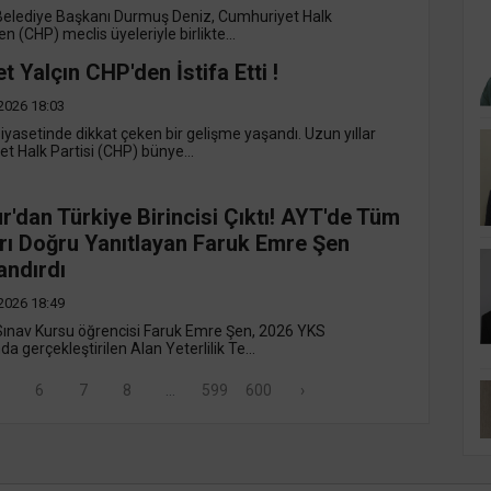
elediye Başkanı Durmuş Deniz, Cumhuriyet Halk
en (CHP) meclis üyeleriyle birlikte...
 Yalçın CHP'den İstifa Etti !
2026 18:03
yasetinde dikkat çeken bir gelişme yaşandı. Uzun yıllar
t Halk Partisi (CHP) bünye...
'dan Türkiye Birincisi Çıktı! AYT'de Tüm
rı Doğru Yanıtlayan Faruk Emre Şen
andırdı
2026 18:49
nav Kursu öğrencisi Faruk Emre Şen, 2026 YKS
 gerçekleştirilen Alan Yeterlilik Te...
6
7
8
...
599
600
›