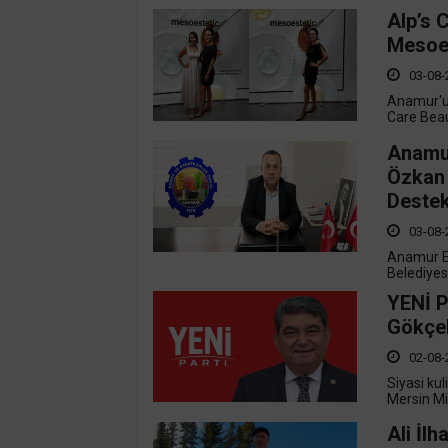
Alp’s 
Mesoes
03-08-
Anamur'un
Care Beau
Anamur
Özkan 
Destek
03-08-
Anamur E
Belediyesp
YENİ P
Gökçel
02-08-
Siyasi ku
Mersin Mil
Ali İl