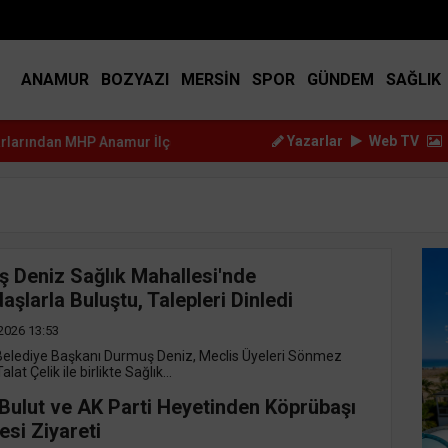
BIST
14.917
DOLAR
45.2517
EURO
53.3714
ANAMUR
BOZYAZI
MERSİN
SPOR
GÜNDEM
SAĞLIK
Yazarlar
Web TV
HP Anamur İlçe Başkanı...
Kürşat Dizdar, Yeni Parti Anamur Kurucul
 Deniz Sağlık Mahallesi'nde
aşlarla Buluştu, Talepleri Dinledi
2026 13:53
elediye Başkanı Durmuş Deniz, Meclis Üyeleri Sönmez
lat Çelik ile birlikte Sağlık...
Bulut ve AK Parti Heyetinden Köprübaşı
esi Ziyareti