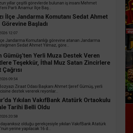
un yıllar çeşitli görevlerde bulunan iş insanı Mehmet
 Yeni Parti Anamur İlçe Baş...
ı İlçe Jandarma Komutanı Sedat Ahmet
 Görevine Başladı
2026 12:07
İlçe Jandarma Komutanlığı görevine atanan Jandarma
steğmen Sedat Ahmet Yılmaz, göre...
 Gümüş'ten Yerli Muza Destek Veren
lere Teşekkür, İthal Muz Satan Zincirlere
 Çağrısı
2026 09:54
zyazı Ziraat Odası Başkanı Ahmet Şeref Gümüş, yerli
isine destek vererek reyonlar...
’da Yıkılan VakıfBank Atatürk Ortaokulu
ale Tarihi Belli Oldu
2026 20:58
ayanıksız olduğu gerekçesiyle yıkılan VakıfBank Atatürk
nun yerine yapılacak 16 d...