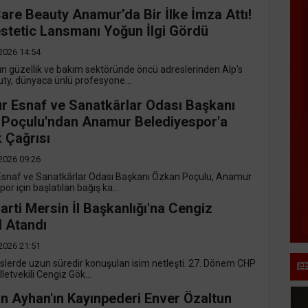
Care Beauty Anamur’da Bir İlke İmza Attı!
tetic Lansmanı Yoğun İlgi Gördü
2026 14:54
 güzellik ve bakım sektöründe öncü adreslerinden Alp’s
ty, dünyaca ünlü profesyone...
 Esnaf ve Sanatkârlar Odası Başkanı
Poçulu'ndan Anamur Belediyespor'a
 Çağrısı
2026 09:26
snaf ve Sanatkârlar Odası Başkanı Özkan Poçulu, Anamur
or için başlatılan bağış ka...
arti Mersin İl Başkanlığı'na Cengiz
 Atandı
2026 21:51
lislerde uzun süredir konuşulan isim netleşti. 27. Dönem CHP
letvekili Cengiz Gök...
han Ayhan'ın Kayınpederi Enver Özaltun