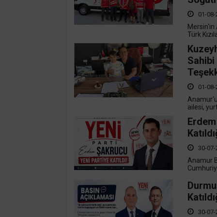
01-08-
Mersin'in
Türk Kızı
Kuzeyh
Sahibi
Teşekk
01-08-
Anamur'un
ailesi, yur
Erdem 
Katıldı
30-07-
Anamur Be
Cumhuriyet
Durmuş
Katıld
30-07-