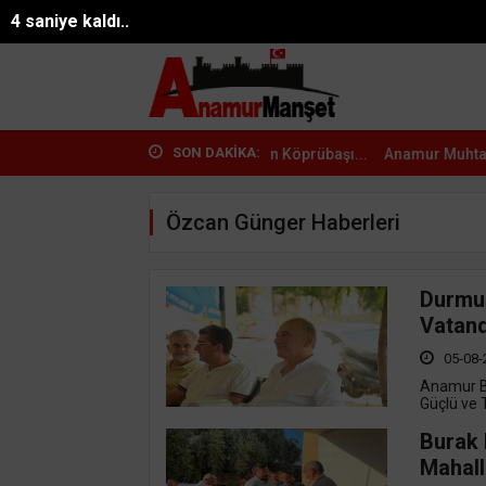
26°
3 saniye kaldı..
06.08.2026 22:15:12
Mersin
SON DAKİKA:
Bulut ve AK Parti Heyetinden Köprübaşı...
Anamur Muhtarlarından M
Özcan Günger Haberleri
Durmuş
Vatand
05-08-
Anamur B
Güçlü ve Ta
Burak 
Mahall