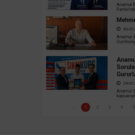
Anamur B
Partisi'nd
Mehmet
30-07-
Anamur si
Cumhuriye
Anamur
Sorula
Gururl
29-07-
Anamur Sı
kapsamında
‹
1
2
3
4
5