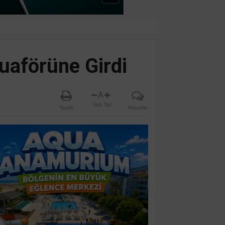
uaförüne Girdi
A
Yazı Tipi
Yazdır
Yorumlar