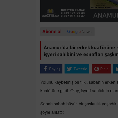
Abone ol
Anamur'da bir erkek kuaförüne s
işyeri sahibini ve esnafları şaşkı
Paylaş
Tweetle
Pinle
Yolunu kaybetmiş bir tilki, sabahın erken
kuaförüne girdi. Olay, işyeri sahibinin o a
Sabah sabah büyük bir şaşkınlık yaşadıkl
şöyle anlattı: