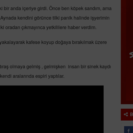
ilki bir anda içeriye girdi. Önce ben köpek sandım, ama
. Aynada kendini görünce tilki panik halinde işyerimin
lki oradan çıkmayınca yetkililere haber verdim.
yi yakalayarak kafese koyup doğaya bırakılmak üzere
i tıraş olmaya gelmiş , gelmişken insan bir sinek kaydı
kendi aralarında espiri yaptılar.
B