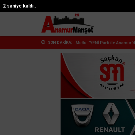
26°
0 saniye kaldı..
08.08.2026 17:27:11
Mersin
SON DAKİKA:
diyor: Bir...
Çetin Mutlu: "YENİ Parti ile Anamur'da Yeni B...
Çetin 