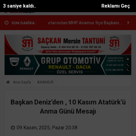
2 saniye kaldı..
Reklamı Geç
amur Muhtarlarından MHP Anamur İlçe Başkanı...
Kürşat Dizdar, Ye
SON DAKİKA:
Ana Sayfa
ANAMUR
Başkan Deniz'den , 10 Kasım Atatürk'ü
Anma Günü Mesajı
09 Kasım, 2025, Pazar 20:38