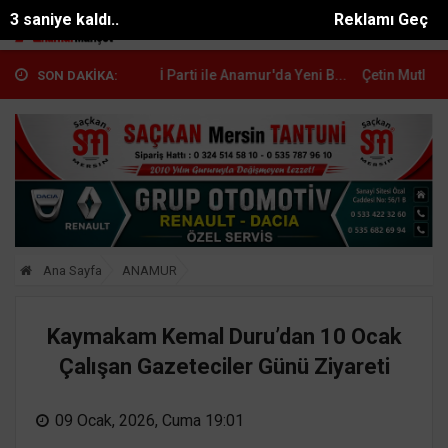
2 saniye kaldı..
Reklamı Geç
lu: "YENİ Parti ile Anamur'da Yeni B...
Çetin Mutlu, YENİ Parti Anamur
SON DAKİKA:
Ana Sayfa
ANAMUR
Kaymakam Kemal Duru’dan 10 Ocak
Çalışan Gazeteciler Günü Ziyareti
09 Ocak, 2026, Cuma 19:01