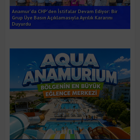
Anamur'da CHP'den İstifalar Devam Ediyor: Bir
buk
Grup Üye Basın Açıklamasıyla Ayrılık Kararını
Çet
Duyurdu
Dön