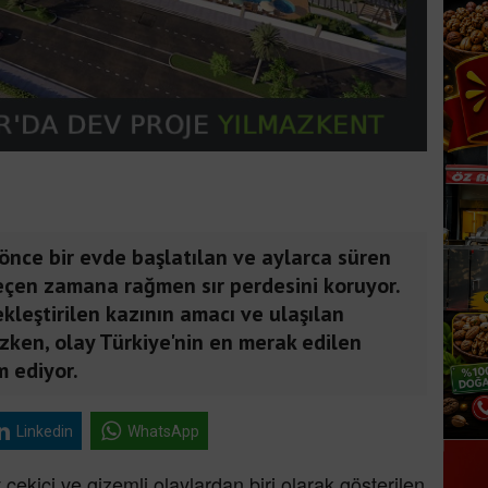
r önce bir evde başlatılan ve aylarca süren
geçen zamana rağmen sır perdesini koruyor.
kleştirilen kazının amacı ve ulaşılan
zken, olay Türkiye'nin en merak edilen
 ediyor.
Linkedin
WhatsApp
 çekici ve gizemli olaylardan biri olarak gösterilen