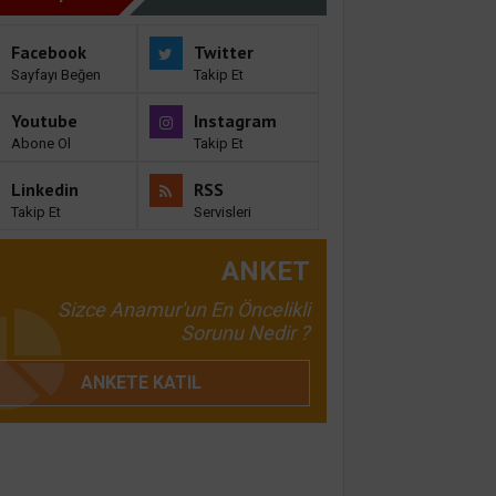
Facebook
Twitter
Sayfayı Beğen
Takip Et
Youtube
Instagram
Abone Ol
Takip Et
Linkedin
RSS
Takip Et
Servisleri
ANKET
Sizce Anamur'un En Öncelikli
Sorunu Nedir ?
ANKETE KATIL