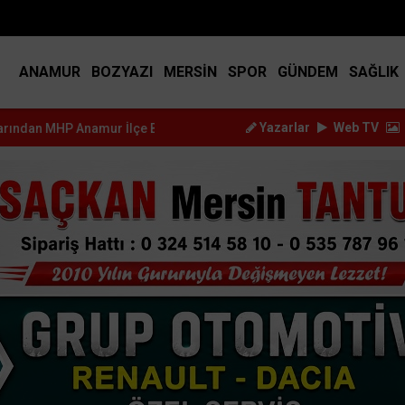
BIST
14.917
DOLAR
45.2517
EURO
53.3714
ANAMUR
BOZYAZI
MERSİN
SPOR
GÜNDEM
SAĞLIK
Yazarlar
Web TV
ur İlçe Başkanı...
Kürşat Dizdar, Yeni Parti Anamur Kurucular Ku..