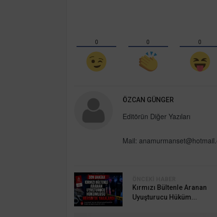
0
0
0
ÖZCAN GÜNGER
Editörün Diğer Yazıları
Mail:
anamurmanset@hotmail
ÖNCEKI HABER
Kırmızı Bültenle Aranan
Uyuşturucu Hüküm...