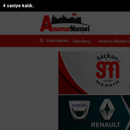
26°
2 saniye kaldı..
06.08.2026 07:39:05
Mersin
SON DAKİKA:
e AK Parti Heyetinden Köprübaşı...
Anamur Muhtarlarından MHP Anam