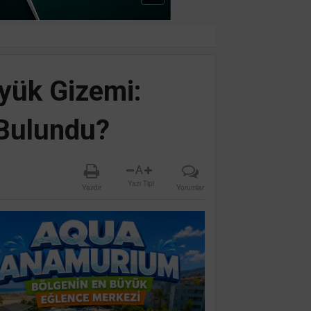
yük Gizemi:
 Bulundu?
A
Yazı Tipi
Yazdır
Yorumlar