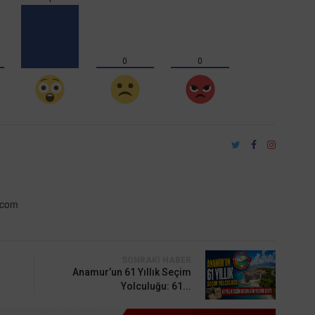
0
0
.com
SONRAKI HABER
Anamur’un 61 Yıllık Seçim
Yolculuğu: 61...