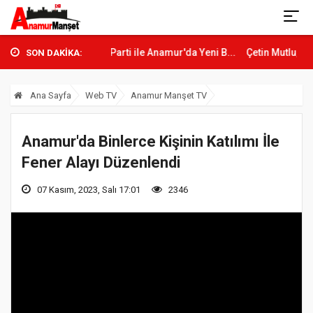
YENİ Parti ile Anamur'da Yeni B...
Çetin Mutlu, YENİ Parti Anamur Kuru
SON DAKİKA:
Ana Sayfa
Web TV
Anamur Manşet TV
Anamur'da Binlerce Kişinin Katılımı İle
Fener Alayı Düzenlendi
07 Kasım, 2023, Salı 17:01
2346