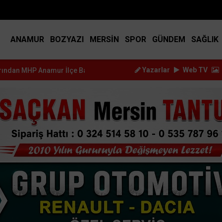
BIST
14.917
DOLAR
45.2517
EURO
53.3714
ANAMUR
BOZYAZI
MERSİN
SPOR
GÜNDEM
SAĞLIK
Yazarlar
Web TV
 İlçe Başkanı...
Kürşat Dizdar, Yeni Parti Anamur Kurucular Ku...