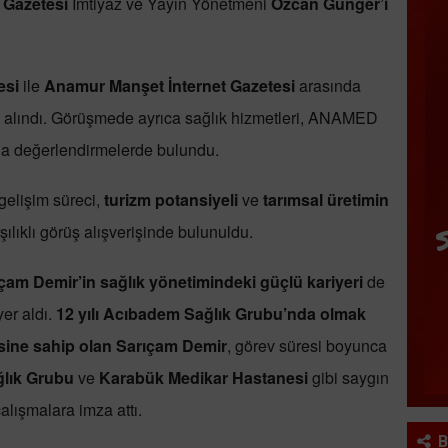
 Gazetesi
İmtiyaz ve Yayın Yönetmeni
Özcan Günger’i
si
ile
Anamur Manşet İnternet Gazetesi
arasında
 alındı. Görüşmede ayrıca sağlık hizmetleri, ANAMED
a değerlendirmelerde bulundu.
 gelişim süreci,
turizm potansiyeli
ve
tarımsal üretimin
ılıklı görüş alışverişinde bulunuldu.
çam Demir’in sağlık yönetimindeki güçlü kariyeri
de
yer aldı.
12 yılı Acıbadem Sağlık Grubu’nda olmak
besine sahip olan Sarıçam Demir
, görev süresi boyunca
lık Grubu
ve
Karabük Medikar Hastanesi
gibi saygın
alışmalara imza attı.
B