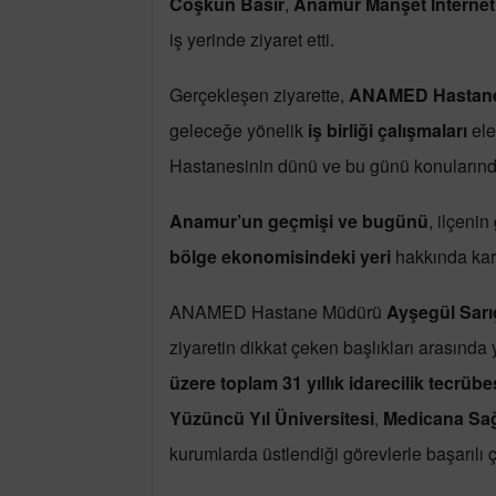
Coşkun Basır
,
Anamur Manşet İnternet
iş yerinde ziyaret etti.
Gerçekleşen ziyarette,
ANAMED Hastane
geleceğe yönelik
iş birliği çalışmaları
ele
Hastanesinin dünü ve bu günü konularınd
Anamur’un geçmişi ve bugünü
, ilçenin
bölge ekonomisindeki yeri
hakkında karş
ANAMED Hastane Müdürü
Ayşegül Sarı
ziyaretin dikkat çeken başlıkları arasında 
üzere toplam 31 yıllık idarecilik tecrü
Yüzüncü Yıl Üniversitesi
,
Medicana Sağ
kurumlarda üstlendiği görevlerle başarılı ç