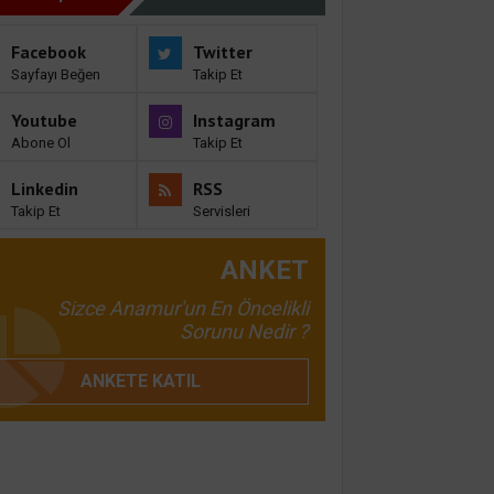
Facebook
Twitter
Sayfayı Beğen
Takip Et
Youtube
Instagram
Abone Ol
Takip Et
Linkedin
RSS
Takip Et
Servisleri
ANKET
Sizce Anamur'un En Öncelikli
Sorunu Nedir ?
ANKETE KATIL