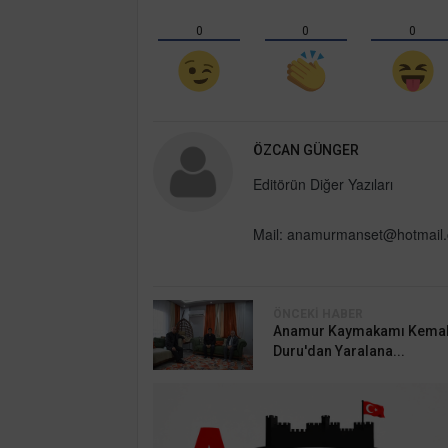
0
0
0
ÖZCAN GÜNGER
Editörün Diğer Yazıları
Mail:
anamurmanset@hotmail
ÖNCEKI HABER
Anamur Kaymakamı Kema
Duru'dan Yaralana...