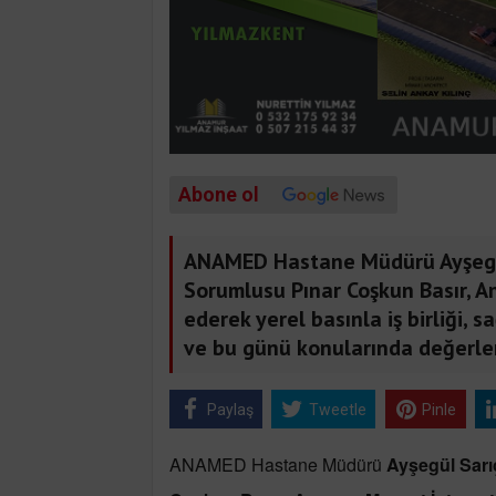
Abone ol
ANAMED Hastane Müdürü Ayşegül
Sorumlusu Pınar Coşkun Basır, A
ederek yerel basınla iş birliği,
ve bu günü konularında değerle
Paylaş
Tweetle
Pinle
ANAMED Hastane Müdürü
Ayşegül Sar