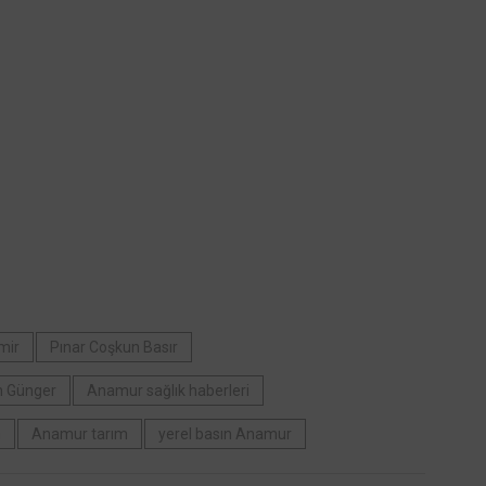
mir
Pınar Coşkun Basır
 Günger
Anamur sağlık haberleri
m
Anamur tarım
yerel basın Anamur