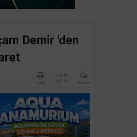
am Demir 'den
aret
A
Yazı Tipi
Yazdır
Yorumlar