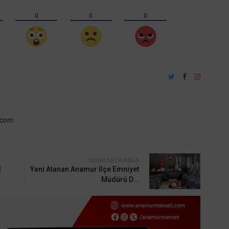
0
0
0
.com
SONRAKI HABER
l
Yeni Atanan Anamur İlçe Emniyet
Müdürü D...