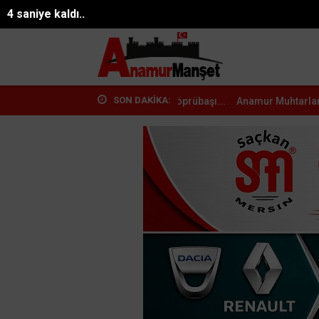
06.08.2026 21:17:14
Mersin
2 saniye kaldı..
SON DAKİKA:
AK Parti Heyetinden Köprübaşı...
Anamur Muhtarlarından MHP Anamur