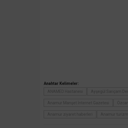
Anahtar Kelimeler:
ANAMED Hastanesi
Ayşegül Sarıçam De
Anamur Manşet İnternet Gazetesi
Özcan
Anamur ziyaret haberleri
Anamur turiz