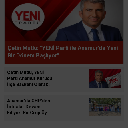
Çetin Mutlu: "YENİ Parti ile Anamur'da Yeni
Bir Dönem Başlıyor"
Çetin Mutlu, YENİ
Parti Anamur Kurucu
İlçe Başkanı Olarak
Görevlendirildi
Anamur'da CHP'den
İstifalar Devam
Ediyor: Bir Grup Üye
Basın Açıklamasıyla
Ayrılık Kararını