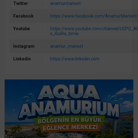
Twitter
:
anamurmanset
Facebook
:
https://www.facebook.com/AnamurManset/
Youtube
:
https://www.youtube.com/channel/UCPG_A
s_lGoRa_bmw
Instagram
:
anamur_manset
Linkedin
:
https://www.linkedin.com