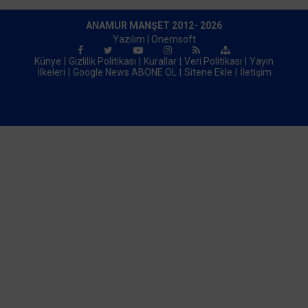
Duyurdu
ANAMUR MANŞET 2012- 2026
Yazılım |
Onemsoft
Künye
Gizlilik Politikası
Kurallar
Veri Politikası
Yayın
İlkeleri
Google News ABONE OL
Sitene Ekle
İletişim
|
oogle News ABONE OL
İletişim