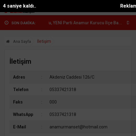
3 saniye kaldı..
Reklam
eni B...
Çetin Mutlu, YENİ Parti Anamur Kurucu İlçe Ba...
Durmuş Den
SON DAKİKA:
İletişim
Ana Sayfa
İletişim
Adres
:
Akdeniz Caddesi 126/C
Telefon
:
05337421318
Faks
:
000
WhatsApp
:
05337421318
E-Mail
:
anamurmanset@hotmail.com