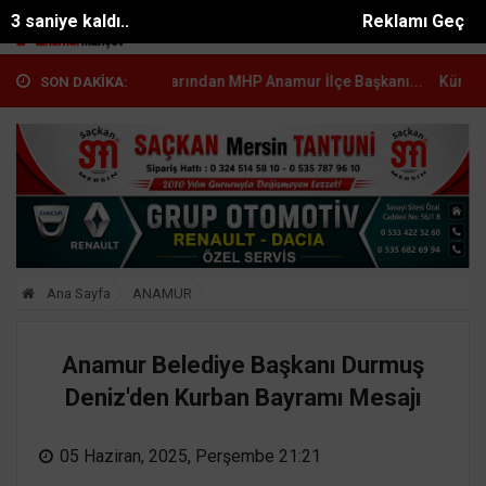
2 saniye kaldı..
Reklamı Geç
mur Muhtarlarından MHP Anamur İlçe Başkanı...
Kürşat Dizdar, Yeni
SON DAKİKA:
Ana Sayfa
ANAMUR
Anamur Belediye Başkanı Durmuş
Deniz'den Kurban Bayramı Mesajı
05 Haziran, 2025, Perşembe 21:21