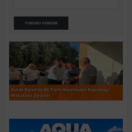
YORUMU GÖNDER
la
Burak Bulut ve AK Parti Heyetinden Köprübaşı
An
Mahallesi Ziyareti
Meh