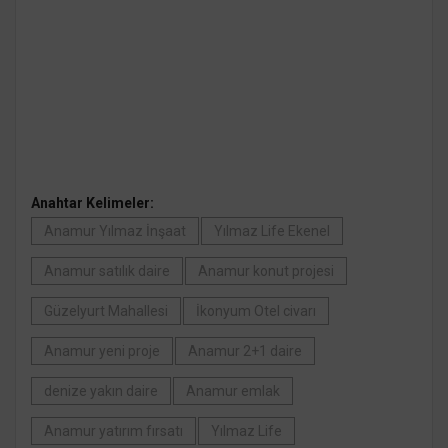
Anahtar Kelimeler:
Anamur Yılmaz İnşaat
Yılmaz Life Ekenel
Anamur satılık daire
Anamur konut projesi
Güzelyurt Mahallesi
İkonyum Otel civarı
Anamur yeni proje
Anamur 2+1 daire
denize yakın daire
Anamur emlak
Anamur yatırım fırsatı
Yılmaz Life