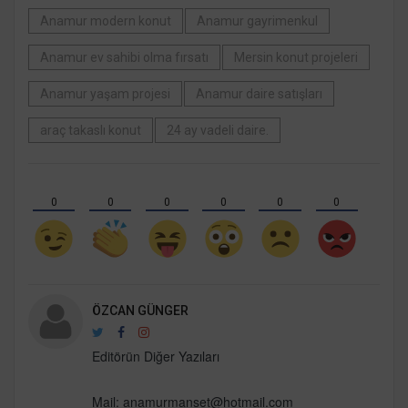
Anamur modern konut
Anamur gayrimenkul
Anamur ev sahibi olma fırsatı
Mersin konut projeleri
Anamur yaşam projesi
Anamur daire satışları
araç takaslı konut
24 ay vadeli daire.
0
0
0
0
0
0
ÖZCAN GÜNGER
Editörün Diğer Yazıları
Mail:
anamurmanset@hotmail.com