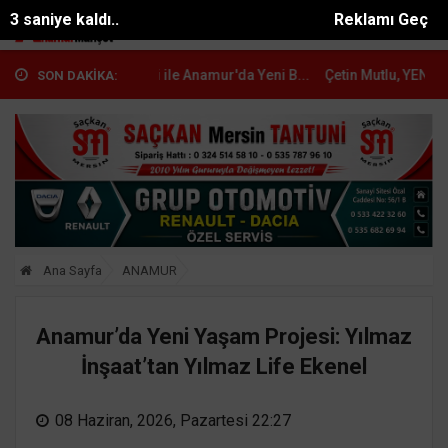
1 saniye kaldı..
Reklamı Geç
Nİ Parti ile Anamur'da Yeni B...
Çetin Mutlu, YENİ Parti Anamur Kurucu
SON DAKİKA:
Ana Sayfa
ANAMUR
Anamur’da Yeni Yaşam Projesi: Yılmaz
İnşaat’tan Yılmaz Life Ekenel
08 Haziran, 2026, Pazartesi 22:27