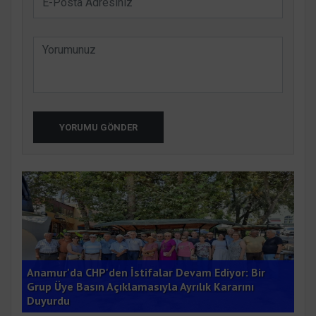
YORUMU GÖNDER
Anamur'da CHP'den İstifalar Devam Ediyor: Bir
buk
Grup Üye Basın Açıklamasıyla Ayrılık Kararını
Çet
Duyurdu
Dön