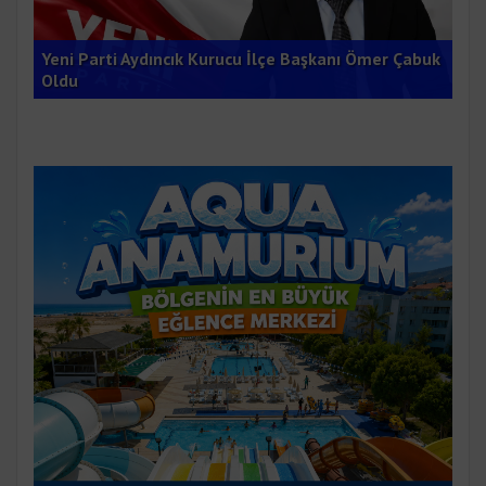
Ana
Yeni Parti Aydıncık Kurucu İlçe Başkanı Ömer Çabuk
Gru
Oldu
Du