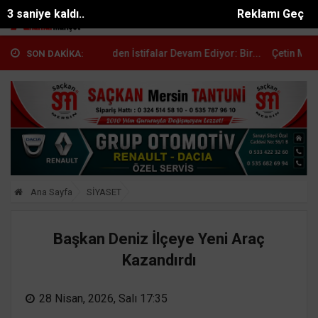
2 saniye kaldı..
Reklamı Geç
r'da CHP'den İstifalar Devam Ediyor: Bir...
Çetin Mutlu: "YENİ Parti
SON DAKİKA:
Ana Sayfa
SİYASET
Başkan Deniz İlçeye Yeni Araç
Kazandırdı
28 Nisan, 2026, Salı 17:35