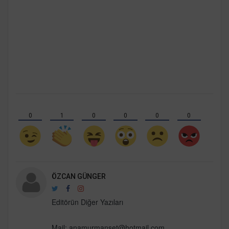
0
1
0
0
0
0
ÖZCAN GÜNGER
Editörün Diğer Yazıları
Mail: anamurmanset@hotmail.com