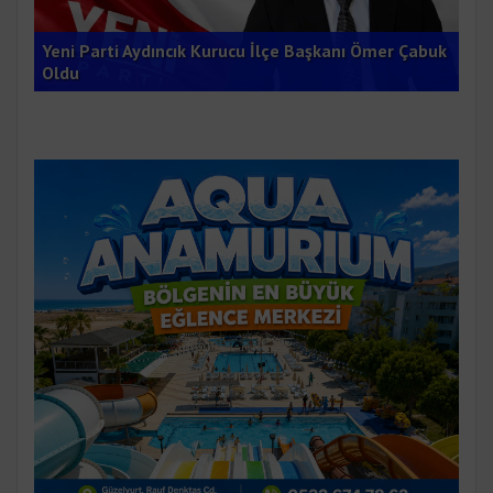
Ana
Yeni Parti Aydıncık Kurucu İlçe Başkanı Ömer Çabuk
Gru
Oldu
Du