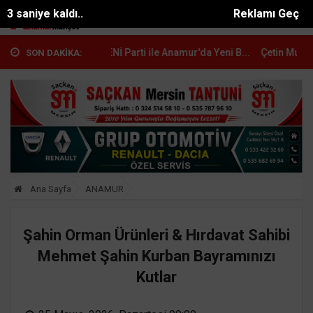
2 saniye kaldı..
Reklamı Geç
n Mutlu: "YENİ Parti ile Anamur'da Yeni B...
Çetin Mutlu, YENİ Parti A
SON DAKİKA:
Ana Sayfa
ANAMUR
Şahin Orman Ürünleri & Hırdavat Sahibi
Mehmet Şahin Kurban Bayramınızı
Kutlar