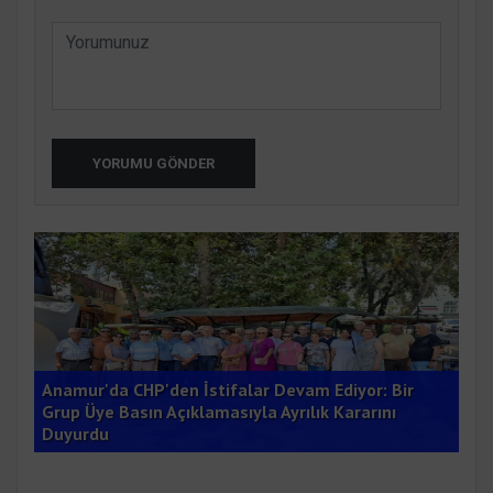
YORUMU GÖNDER
Anamur'da CHP'den İstifalar Devam Ediyor: Bir
buk
Grup Üye Basın Açıklamasıyla Ayrılık Kararını
Çet
Duyurdu
Dön