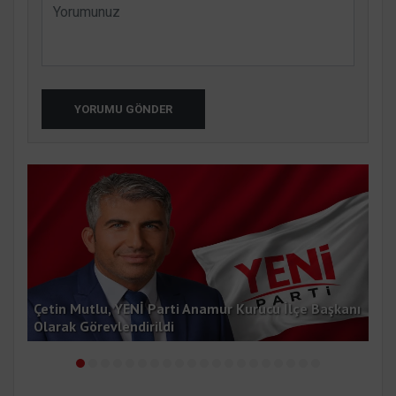
YORUMU GÖNDER
Çetin Mutlu, YENİ Parti Anamur Kurucu İlçe Başkanı
Dur
Olarak Görevlendirildi
Bul