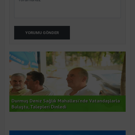
YORUMU GÖNDER
anı
Durmuş Deniz Sağlık Mahallesi'nde Vatandaşlarla
Bur
Buluştu, Talepleri Dinledi
Mah