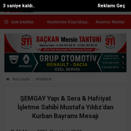
1 saniye kaldı..
Reklamı Geç
 AK Parti Heyetinden Köprübaşı...
Anamur Muhtarlarından MHP Anamu
SON DAKİKA:
Ana Sayfa
ANAMUR
ŞEMGAY Yapı & Sera & Hafriyat
İşletme Sahibi Mustafa Yıldız’dan
Kurban Bayramı Mesajı