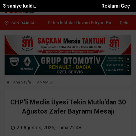
2 saniye kaldı..
Reklamı Geç
mur'da CHP'den İstifalar Devam Ediyor: Bir...
Çetin Mutlu: "YENİ Par
SON DAKİKA:
Ana Sayfa
ANAMUR
CHP’li Meclis Üyesi Tekin Mutlu’dan 30
Ağustos Zafer Bayramı Mesajı
29 Ağustos, 2025, Cuma 22:48