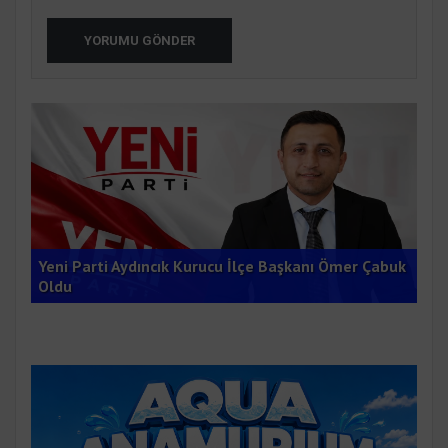
YORUMU GÖNDER
Ana
Yeni Parti Aydıncık Kurucu İlçe Başkanı Ömer Çabuk
Gru
Oldu
Du