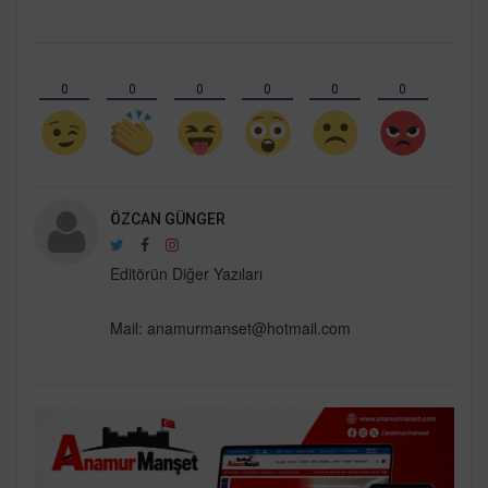
0
0
0
0
0
0
ÖZCAN GÜNGER
Editörün Diğer Yazıları
Mail:
anamurmanset@hotmail.com