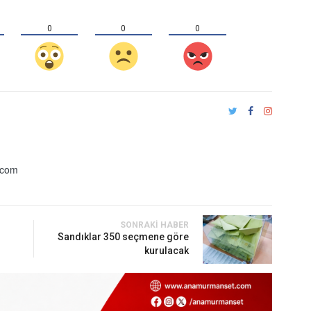
0
0
0
.com
SONRAKI HABER
Sandıklar 350 seçmene göre
kurulacak