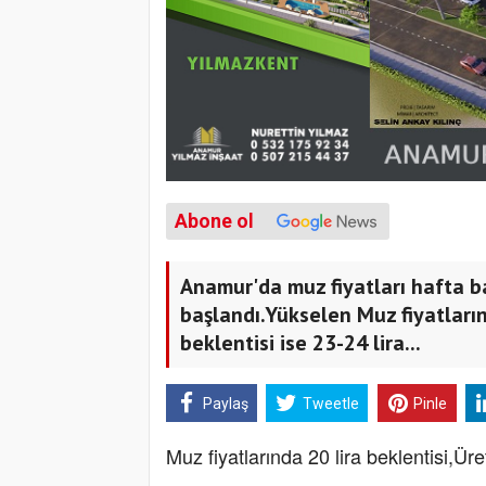
Abone ol
Anamur'da muz fiyatları hafta b
başlandı.Yükselen Muz fiyatların
beklentisi ise 23-24 lira...
Paylaş
Tweetle
Pinle
Muz fiyatlarında 20 lira beklentisi,Üret