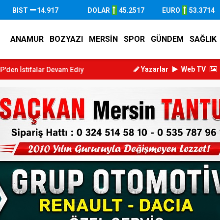
BIST
14.917
DOLAR
45.2517
EURO
53.3714
ANAMUR
BOZYAZI
MERSİN
SPOR
GÜNDEM
SAĞLIK
Yazarlar
Web TV
diyor: Bir...
Çetin Mutlu: "YENİ Parti ile Anamur'da Yeni B...
Çetin