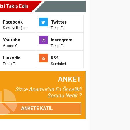
izi Takip Edin
Facebook
Twitter
Sayfayı Beğen
Takip Et
Youtube
Instagram
Abone Ol
Takip Et
Linkedin
RSS
Takip Et
Servisleri
ANKET
Sizce Anamur'un En Öncelikli
Sorunu Nedir ?
ANKETE KATIL