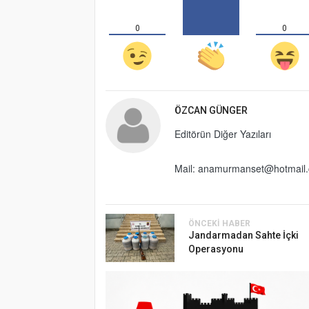
0
0
ÖZCAN GÜNGER
Editörün Diğer Yazıları
Mail:
anamurmanset@hotmail
ÖNCEKI HABER
Jandarmadan Sahte İçki
Operasyonu