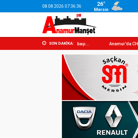
26°
08.08.2026 07:36:38
Mersin
SON DAKİKA:
Anamur'da CHP'den İstifalar Devam E