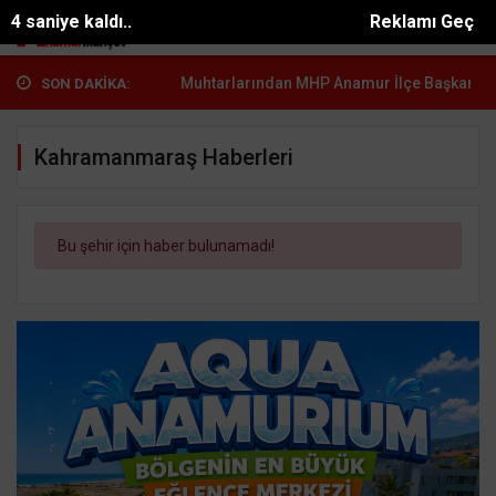
3 saniye kaldı..
Reklamı Geç
rübaşı...
Anamur Muhtarlarından MHP Anamur İlçe Başkanı...
Kür
SON DAKİKA:
Kahramanmaraş Haberleri
Bu şehir için haber bulunamadı!