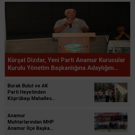
Kürşat Dizdar, Yeni Parti Anamur Kurucular
Kurulu Yönetim Başkanlığına Adaylığını
Açıkladı
Burak Bulut ve AK
Parti Heyetinden
Köprübaşı Mahallesi
Ziyareti
Anamur
Muhtarlarından MHP
Anamur İlçe Başkanı
Mehmet Yayla'ya