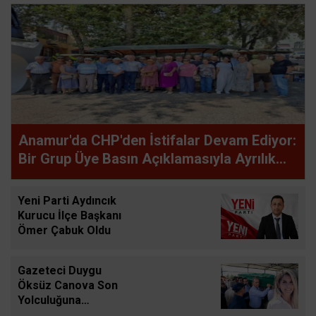
Anamur'da CHP'den İstifalar Devam Ediyor:
Bir Grup Üye Basın Açıklamasıyla Ayrılık
Kararını Duyurdu
Yeni Parti Aydıncık
Kurucu İlçe Başkanı
Ömer Çabuk Oldu
Gazeteci Duygu
Öksüz Canova Son
Yolculuğuna
Uğurlandı