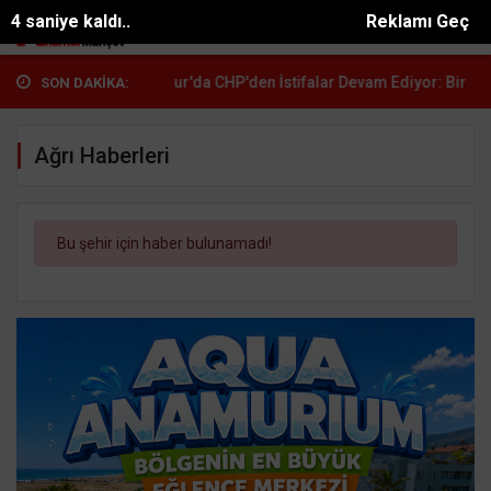
3 saniye kaldı..
Reklamı Geç
anı Ömer...
Anamur'da CHP'den İstifalar Devam Ediyor: Bir...
Çetin
SON DAKİKA:
Ağrı Haberleri
Bu şehir için haber bulunamadı!