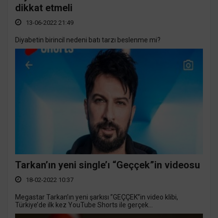
dikkat etmeli
13-06-2022 21:49
Diyabetin birincil nedeni batı tarzı beslenme mi?
Tarkan’ın yeni single’ı “Geççek”in videosu
18-02-2022 10:37
Megastar Tarkan’ın yeni şarkısı ”GEÇÇEK”in video klibi,
Türkiye’de ilk kez YouTube Shorts ile gerçek...