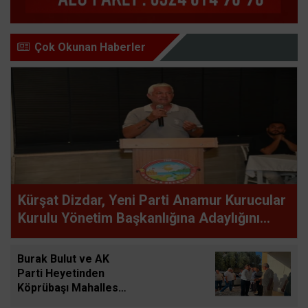
Çok Okunan Haberler
Kürşat Dizdar, Yeni Parti Anamur Kurucular
Kurulu Yönetim Başkanlığına Adaylığını
Açıkladı
Burak Bulut ve AK
Parti Heyetinden
Köprübaşı Mahallesi
Ziyareti