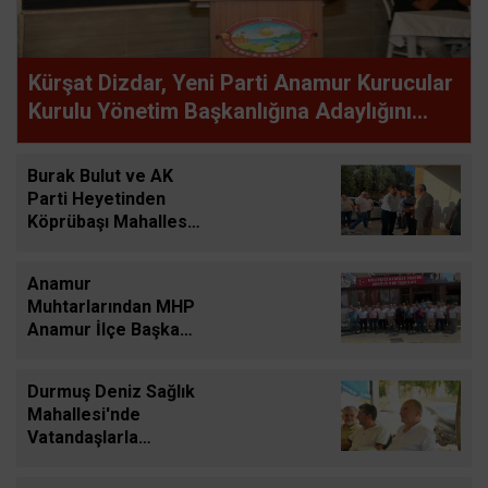
Kürşat Dizdar, Yeni Parti Anamur Kurucular
Kurulu Yönetim Başkanlığına Adaylığını
Açıkladı
Burak Bulut ve AK
Parti Heyetinden
Köprübaşı Mahallesi
Ziyareti
Anamur
Muhtarlarından MHP
Anamur İlçe Başkanı
Mehmet Yayla'ya
Hayırlı Olsun Ziyareti
Durmuş Deniz Sağlık
Mahallesi'nde
Vatandaşlarla
Buluştu, Talepleri
Dinledi