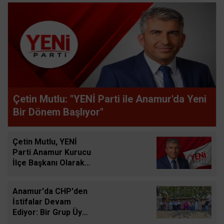
Çetin Mutlu: "YENİ Parti ile Anamur'da Yeni
Bir Dönem Başlıyor"
Çetin Mutlu, YENİ
Parti Anamur Kurucu
İlçe Başkanı Olarak
Görevlendirildi
Anamur'da CHP'den
İstifalar Devam
Ediyor: Bir Grup Üye
Basın Açıklamasıyla