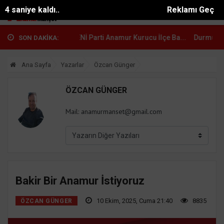
3 saniye kaldı..
Reklamı Geç
..
Çetin Mutlu, YENİ Parti Anamur Kurucu İlçe Ba...
Durmuş Deniz Sa
SON DAKİKA:
Ana Sayfa
Yazarlar
Özcan Günger
ÖZCAN GÜNGER
Mail:
anamurmanset@gmail.com
Bakir Bir Anamur İstiyoruz
10 Ekim, 2025, Cuma 21:40
8835
ÖZCAN GÜNGER