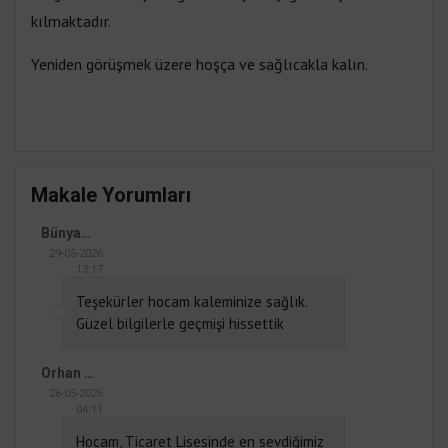
kılmaktadır.
Yeniden görüşmek üzere hoşça ve sağlıcakla kalın.
Makale Yorumları
Bünyamin kozak
29-05-2026
13:17
Teşekürler hocam kaleminize sağlık.
Güzel bilgilerle geçmişi hissettik
Orhan GÜCÜK
26-05-2026
04:11
Hocam, Ticaret Lisesinde en sevdiğimiz