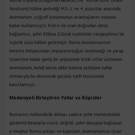
Nostrum) hâline getirdiği M.S. 1. ve 4. yüzyıllar arasında
Anemurium, coğrafi konumunun avantajlarını sonuna
kadar kullanmıştır. Kıbrıs ile olan doğrudan deniz
bağlantısı, şehri Kilikya (Cilicia) eyaletinin vazgeçilmez bir
lojistik üssü hâline getirmişti. Roma donanmasının
kereste ihtiyacından, imparatorluğun zeytinyağı ve şarap
ticaretine kadar geniş bir yelpazede kritik roller üstlenen
Anemurium, kendi adına sikke basma yetkisine sahip
olmasıyla bu ekonomik gücünü tarih huzurunda
kanıtlamıştı.
Medeniyeti Birleştiren Yollar ve Köprüler
Roma’nın mühendislik dehası sadece şehir merkezindeki
görkemli binalarla sınırlı değildi; şehri dünyaya bağlayan
o meşhur Roma yolları ve köprüleri, Anemurium’un ticari