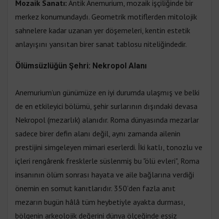
Mozaik Sanatı:
Antik Anemurium, mozaik işçiliğinde bir
merkez konumundaydı. Geometrik motiflerden mitolojik
sahnelere kadar uzanan yer döşemeleri, kentin estetik
anlayışını yansıtan birer sanat tablosu niteliğindedir.
Ölümsüzlüğün Şehri: Nekropol Alanı
Anemurium’un günümüze en iyi durumda ulaşmış ve belki
de en etkileyici bölümü, şehir surlarının dışındaki devasa
Nekropol (mezarlık) alanıdır. Roma dünyasında mezarlar
sadece birer defin alanı değil, aynı zamanda ailenin
prestijini simgeleyen mimari eserlerdi. İki katlı, tonozlu ve
içleri rengârenk fresklerle süslenmiş bu "ölü evleri", Roma
insanının ölüm sonrası hayata ve aile bağlarına verdiği
önemin en somut kanıtlarıdır. 350’den fazla anıt
mezarın bugün hâlâ tüm heybetiyle ayakta durması,
bölgenin arkeolojik değerini dünya ölçeğinde eşsiz