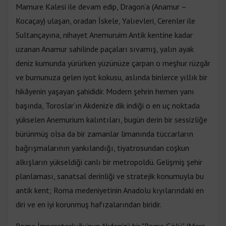
Mamure Kalesi ile devam edip, Dragon’a (Anamur –
Kocaçay) ulaşan, oradan İskele, Yalıevleri, Cerenler ile
Sultançayına, nihayet Anemuruim Antik kentine kadar
uzanan Anamur sahilinde paçaları sıvamış, yalın ayak
deniz kumunda yürürken yüzünüze çarpan o meşhur rüzgâr
ve burnunuza gelen iyot kokusu, aslında binlerce yıllık bir
hikâyenin yaşayan şahididir. Modern şehrin hemen yanı
başında, Toroslar’ın Akdeniz’e dik indiği o en uç noktada
yükselen Anemurium kalıntıları, bugün derin bir sessizliğe
bürünmüş olsa da bir zamanlar limanında tüccarların
bağrışmalarının yankılandığı, tiyatrosundan coşkun
alkışların yükseldiği canlı bir metropoldü. Gelişmiş şehir
planlaması, sanatsal derinliği ve stratejik konumuyla bu
antik kent; Roma medeniyetinin Anadolu kıyılarındaki en
diri ve en iyi korunmuş hafızalarından biridir.
Roma İmparatorluğu’nun Akdeniz’i bir "Roma Gölü" (Mare