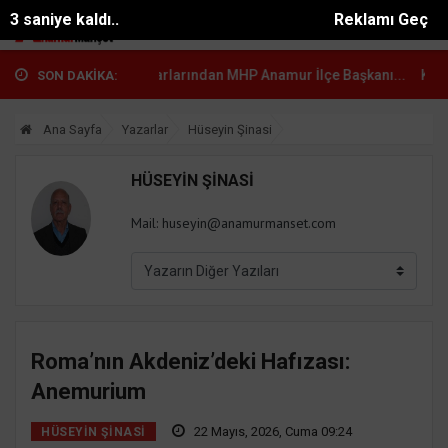
3 saniye kaldı..
Reklamı Geç
..
Anamur Muhtarlarından MHP Anamur İlçe Başkanı...
Kürşat Diz
SON DAKİKA:
Ana Sayfa
Yazarlar
Hüseyin Şinasi
HÜSEYIN ŞINASI
Mail:
huseyin@anamurmanset.com
Roma’nın Akdeniz’deki Hafızası:
Anemurium
22 Mayıs, 2026, Cuma 09:24
HÜSEYIN ŞINASI