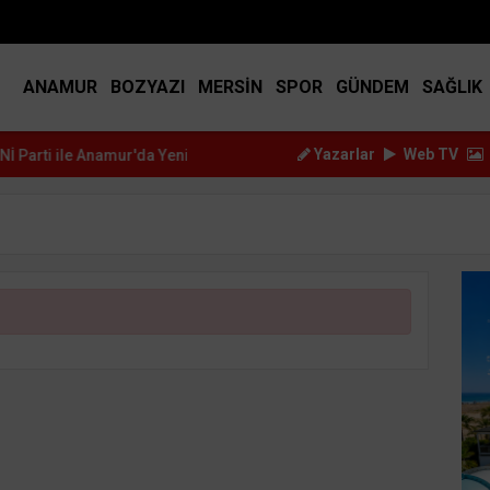
BIST
14.917
DOLAR
45.2517
EURO
53.3714
ANAMUR
BOZYAZI
MERSİN
SPOR
GÜNDEM
SAĞLIK
Yazarlar
Web TV
 ile Anamur'da Yeni B...
Çetin Mutlu, YENİ Parti Anamur Kurucu İlçe B