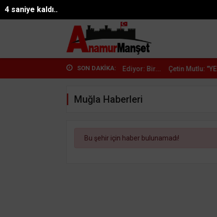
08.08.2026 19:02:00
Mersin
3 saniye kaldı..
SON DAKİKA:
ur'da CHP'den İstifalar Devam Ediyor: Bir...
Çetin Mutlu: "YENİ Parti
Muğla Haberleri
Bu şehir için haber bulunamadı!