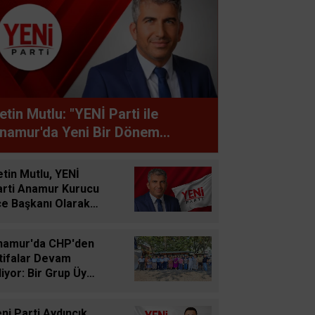
etin Mutlu: "YENİ Parti ile
namur'da Yeni Bir Dönem
aşlıyor"
tin Mutlu, YENİ
arti Anamur Kurucu
çe Başkanı Olarak
revlendirildi
namur'da CHP'den
tifalar Devam
iyor: Bir Grup Üye
sın Açıklamasıyla
rılık Kararını
ni Parti Aydıncık