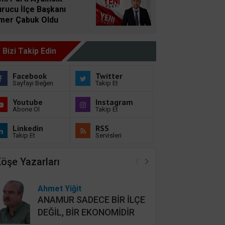
uyurdu
rucu İlçe Başkanı
mer Çabuk Oldu
Bizi Takip Edin
Facebook
Twitter
Sayfayı Beğen
Takip Et
Youtube
Instagram
Abone Ol
Takip Et
Linkedin
RSS
Takip Et
Servisleri
öşe Yazarları
Ahmet Yiğit
ANAMUR SADECE BİR İLÇE
DEĞİL, BİR EKONOMİDİR