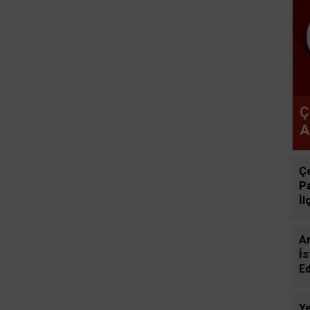
Ç
A
B
Çe
P
İl
Gö
A
İs
Ed
Ba
Ay
Ye