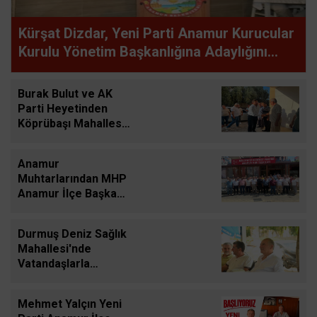
Kürşat Dizdar, Yeni Parti Anamur Kurucular
Kurulu Yönetim Başkanlığına Adaylığını
Açıkladı
Burak Bulut ve AK
Parti Heyetinden
Köprübaşı Mahallesi
Ziyareti
Anamur
Muhtarlarından MHP
Anamur İlçe Başkanı
Mehmet Yayla'ya
Hayırlı Olsun Ziyareti
Durmuş Deniz Sağlık
Mahallesi'nde
Vatandaşlarla
Buluştu, Talepleri
Dinledi
Mehmet Yalçın Yeni