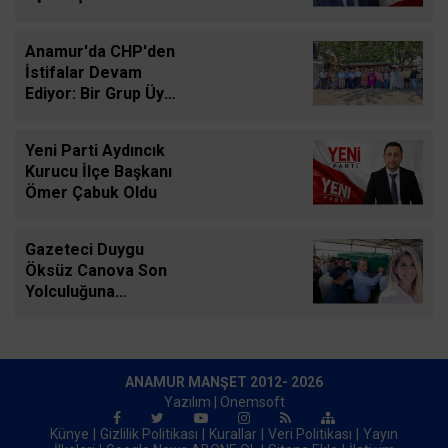
Görevlendirildi
Anamur'da CHP'den
İstifalar Devam
Ediyor: Bir Grup Üye
Basın Açıklamasıyla
Ayrılık Kararını
Yeni Parti Aydıncık
Duyurdu
Kurucu İlçe Başkanı
Ömer Çabuk Oldu
Gazeteci Duygu
Öksüz Canova Son
Yolculuğuna
Uğurlandı
ANAMUR MANŞET 2012- 2026
Yazılım |
Onemsoft
Künye
Gizlilik Politikası
Kurallar
Veri Politikası
Yayın