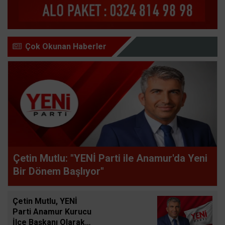
Çok Okunan Haberler
Çetin Mutlu: "YENİ Parti ile Anamur'da Yeni
Bir Dönem Başlıyor"
Çetin Mutlu, YENİ
Parti Anamur Kurucu
İlçe Başkanı Olarak