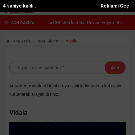
3 saniye kaldı..
Reklamı Geç
 Ömer...
Anamur'da CHP'den İstifalar Devam Ediyor: Bir...
Çetin Mu
SON DAKİKA:
Vidala
Ana Sayfa
Rüya Tabirleri
Anlamını merak ettiğiniz rüya tabirlerini arama kutusunu
kullanarak arayabilirsiniz.
Vidala