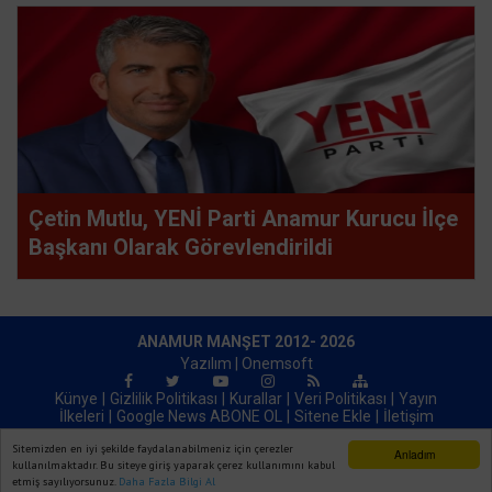
Çetin Mutlu, YENİ Parti Anamur Kurucu İlçe
Başkanı Olarak Görevlendirildi
ANAMUR MANŞET 2012- 2026
Yazılım |
Onemsoft
Künye
Gizlilik Politikası
Kurallar
Veri Politikası
Yayın
İlkeleri
Google News ABONE OL
Sitene Ekle
İletişim
|
oogle News ABONE OL
İletişim
Sitemizden en iyi şekilde faydalanabilmeniz için çerezler
Anladım
kullanılmaktadır. Bu siteye giriş yaparak çerez kullanımını kabul
etmiş sayılıyorsunuz.
Daha Fazla Bilgi Al
Ana Sayfa
Web TV
Foto Galeri
Yazarlar