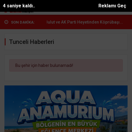
3 saniye kaldı..
Reklamı Geç
ndaşlar...
Burak Bulut ve AK Parti Heyetinden Köprübaşı...
Anamur
SON DAKİKA:
Tunceli Haberleri
Bu şehir için haber bulunamadı!