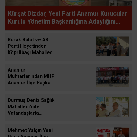
Kürşat Dizdar, Yeni Parti Anamur Kurucular
Kurulu Yönetim Başkanlığına Adaylığını
Açıkladı
Burak Bulut ve AK
Parti Heyetinden
Köprübaşı Mahallesi
Ziyareti
Anamur
Muhtarlarından MHP
Anamur İlçe Başkanı
Mehmet Yayla'ya
Hayırlı Olsun Ziyareti
Durmuş Deniz Sağlık
Mahallesi'nde
Vatandaşlarla
Buluştu, Talepleri
Dinledi
Mehmet Yalçın Yeni
Parti Anamur İlçe