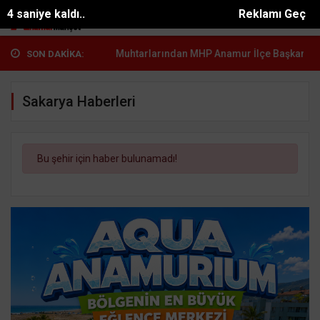
3 saniye kaldı..
Reklamı Geç
rübaşı...
Anamur Muhtarlarından MHP Anamur İlçe Başkanı...
Kür
SON DAKİKA:
Sakarya Haberleri
Bu şehir için haber bulunamadı!