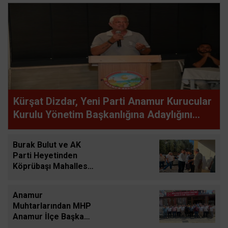
Kürşat Dizdar, Yeni Parti Anamur Kurucular
Kurulu Yönetim Başkanlığına Adaylığını
Açıkladı
Burak Bulut ve AK
Parti Heyetinden
Köprübaşı Mahallesi
Ziyareti
Anamur
Muhtarlarından MHP
Anamur İlçe Başkanı
Mehmet Yayla'ya